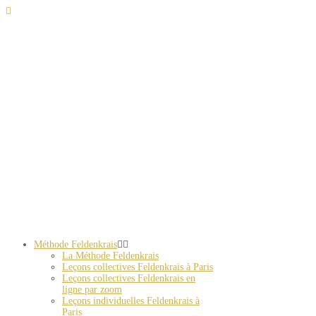
Méthode Feldenkrais
La Méthode Feldenkrais
Leçons collectives Feldenkrais à Paris
Leçons collectives Feldenkrais en
ligne par zoom
Leçons individuelles Feldenkrais à
Paris