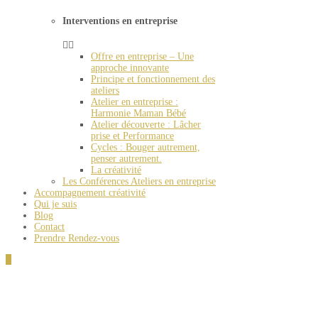
Interventions en entreprise
Offre en entreprise – Une
approche innovante
Principe et fonctionnement des
ateliers
Atelier en entreprise :
Harmonie Maman Bébé
Atelier découverte : Lâcher
prise et Performance
Cycles : Bouger autrement,
penser autrement.
La créativité
Les Conférences Ateliers en entreprise
Accompagnement créativité
Qui je suis
Blog
Contact
Prendre Rendez-vous