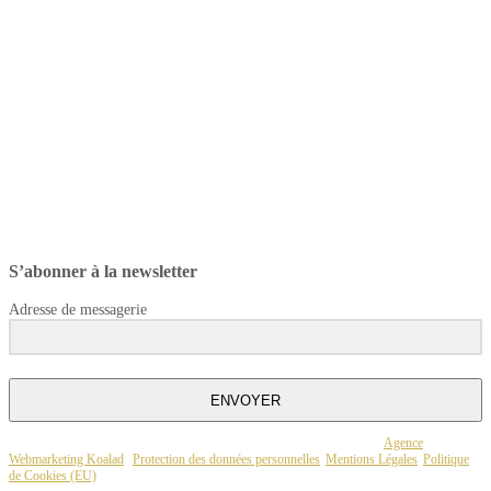
S’abonner à la newsletter
Adresse de messagerie
ENVOYER
© Mise en Mouvement 2017 – Association Loi 1901 | Réalisation web :
Agence
Webmarketing Koalad
|
Protection des données personnelles
|
Mentions Légales
|
Politique
de Cookies (EU)