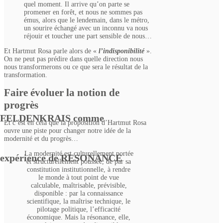
quel moment. Il arrive qu’on parte se
promener en forêt, et nous ne sommes pas
émus, alors que le lendemain, dans le métro,
un sourire échangé avec un inconnu va nous
réjouir et toucher une part sensible de nous…
Et Hartmut Rosa parle alors de «
l’indisponibilité
».
On ne peut pas prédire dans quelle direction nous
nous transformerons ou ce que sera le résultat de la
transformation.
Faire évoluer la notion de
progrès
FELDENKRAIS comme
Et c’est en cela que la proposition d’Hartmut Rosa
ouvre une piste pour changer notre idée de la
modernité et du progrès…
La modernité est culturellement portée
expérience de RESONANCE
et structurellement poussée, de par sa
constitution institutionnelle, à rendre
le monde à tout point de vue
calculable, maîtrisable, prévisible,
disponible : par la connaissance
scientifique, la maîtrise technique, le
pilotage politique, l’efficacité
économique. Mais la résonance, elle,