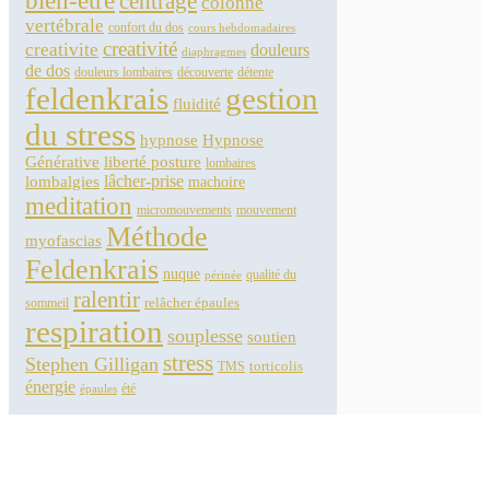
bien-être
centrage
colonne
vertébrale
confort du dos
cours hebdomadaires
creativité
creativite
douleurs
diaphragmes
de dos
douleurs lombaires
découverte
détente
feldenkrais
gestion
fluidité
du stress
hypnose
Hypnose
Générative
liberté posture
lombaires
lâcher-prise
lombalgies
machoire
meditation
micromouvements
mouvement
Méthode
myofascias
Feldenkrais
nuque
qualité du
périnée
ralentir
relâcher épaules
sommeil
respiration
souplesse
soutien
stress
Stephen Gilligan
torticolis
TMS
énergie
été
épaules