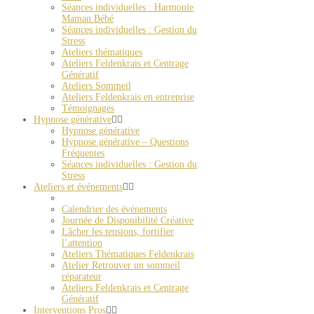
Séances individuelles : Harmonie
Maman Bébé
Séances individuelles : Gestion du
Stress
Ateliers thématiques
Ateliers Feldenkrais et Centrage
Génératif
Ateliers Sommeil
Ateliers Feldenkrais en entreprise
Témoignages
Hypnose générative
Hypnose générative
Hypnose générative – Questions
Fréquentes
Séances individuelles : Gestion du
Stress
Ateliers et événements
Calendrier des événements
Journée de Disponibilité Créative
Lâcher les tensions, fortifier
l’attention
Ateliers Thématiques Feldenkrais
Atelier Retrouver un sommeil
réparateur
Ateliers Feldenkrais et Centrage
Génératif
Interventions Pros