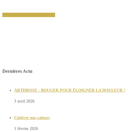
7 allée des Vergers 75012 PARIS (Siège Social)
PRENDRE RENDEZ-VOUS
La certification qualité a été délivrée
au titre des catégories d’actions suivantes :
ACTION DE FORMATION
Dernières Actu
ARTHROSE : BOUGER POUR ÉLOIGNER LA DOULEUR !
3 avril 2026
Cultiver nos valeurs
1 février 2026