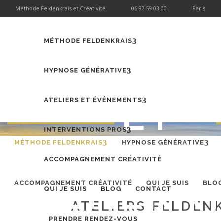
Méthode Feldenkrais et Créativité
06 82 59 03 00
Paris
ATELIE
MÉTHODE FELDENKRAIS
FELDENKR
HYPNOSE GÉNÉRATIVE
ET
ATELIERS ET ÉVÉNEMENTS
INTERVENTIONS PROS
CENTRA
MÉTHODE FELDENKRAIS
HYPNOSE GÉNÉRATIVE
ACCOMPAGNEMENT CRÉATIVITÉ
GÉNÉRAT
ACCOMPAGNEMENT CRÉATIVITÉ
QUI JE SUIS
BLO
QUI JE SUIS
BLOG
CONTACT
ATELIERS FELDEN
PRENDRE RENDEZ-VOUS