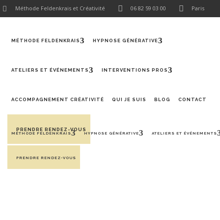
Méthode Feldenkrais et Créativité
06 82 59 03 00
Paris
MÉTHODE FELDENKRAIS
HYPNOSE GÉNÉRATIVE
ATELIERS ET ÉVÉNEMENTS
INTERVENTIONS PROS
ACCOMPAGNEMENT CRÉATIVITÉ
QUI JE SUIS
BLOG
CONTACT
PRENDRE RENDEZ-VOUS
MÉTHODE FELDENKRAIS
HYPNOSE GÉNÉRATIVE
ATELIERS ET ÉVÉNEMENTS
PRENDRE RENDEZ-VOUS
FORMATION À VENIR : DÉVELOPPER
LA CRÉATIVITÉ EN ENTREPRISE