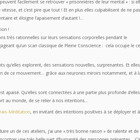
euvent facilement se retrouver « prisonnières de leur mental » : si el
vitesse, et c’est pire que tout ! Et en plus elles culpabilisent de ne pa
ntaire et éloigne l’apaisement d’autant !…
ion !
ons très rationnelles sur leurs sensations corporelles pendant le
ageant qu’un scan classique de Pleine Conscience : cela occupe le c
qu’elles explorent, des sensations nouvelles, surprenantes. Et elles
ion de ce mouvement… grâce aux neurones miroirs notamment, et à l
est apaisé. Qu’elles sont connectées à une partie plus profonde d’elles
rt au monde, de se relier à nos intentions…
krais-Méditation
, en invitant des intentions positives à se déployer et à
uire un de ces ateliers, j’ai une « très bonne raison » de ralentir et d
 rencontrer une très belle part d’humanité des personnes présentes… C’