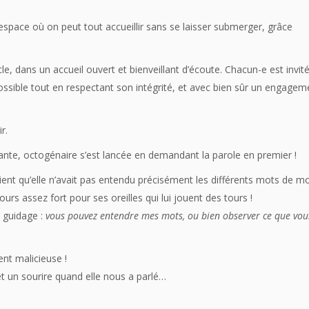
ace où on peut tout accueillir sans se laisser submerger, grâce
le, dans un accueil ouvert et bienveillant d’écoute. Chacun-e est invit
ssible tout en respectant son intégrité, et avec bien sûr un engagem
r.
nte, octogénaire s’est lancée en demandant la parole en premier !
saient qu’elle n’avait pas entendu précisément les différents mots de m
ours assez fort pour ses oreilles qui lui jouent des tours !
e guidage :
vous pouvez entendre mes mots, ou bien observer ce que vou
nt malicieuse !
, et un sourire quand elle nous a parlé…