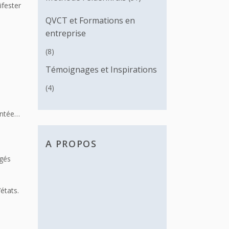
ifester
QVCT et Formations en
entreprise
(8)
Témoignages et Inspirations
(4)
mentée…
A PROPOS
rgés
états.