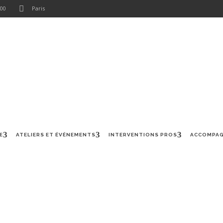
 00
Paris
RS ET ÉVÉNEMENTS
INTERVENTIONS PROS
ACCOMPAGNEMENT CRÉA
E
ATELIERS ET ÉVÉNEMENTS
INTERVENTIONS PROS
ACCOMPAG
U D’HUMANITÉ LORS D’U
LDENKRAIS ET MÉDITAT