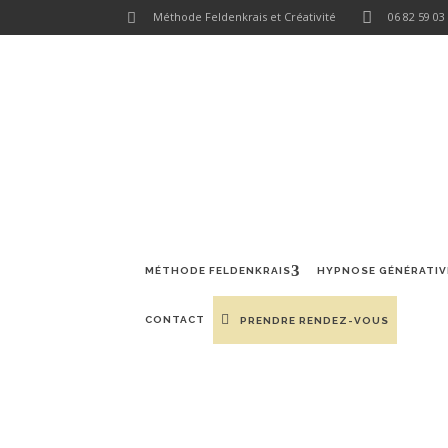
Méthode Feldenkrais et Créativité
06 82 59 03
MÉTHODE FELDENKRAIS
HYPNOSE GÉNÉRATIVE
ATELIE
MÉTHODE FELDENKRAIS
HYPNOSE GÉNÉRATIV
CONTACT
PRENDRE RENDEZ-VOUS
UN CADEA
FE