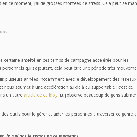
ais en ce moment, j’ai de grosses montées de stress. Cela peut se man
orps
 une certaine anxiété en ces temps de campagne accélérée pour les
ments personnels qui s’ajoutent, cela peut être une période très mouve
uis plusieurs années, notamment avec le développement des réseaux
e, et nous soumet à une accélération au-delà du supportable : c’est ce
ans un autre
article de ce blog
. Et j’observe beaucoup de gens subme
s des outils pour le gérer et aider les personnes à traverser ce genre d’
t, je n’ai pas le temps en ce moment !