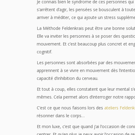
Je connais bien le syndrome de ces personnes qui p
s’arrêtent d’agir, les pensées se bousculent à toute 
arriver à méditer, ce qui ajoute un stress suppléme
La Méthode Feldenkrais peut être une bonne solut
Elle va inviter les personnes à se poser des questi
mouvement. Et c’est beaucoup plus concret et eng
cognitif.
Les personnes sont absorbées par des mouvements 
apprennent à se vivre en mouvement dès l’intent
capacité d’inhibition du cerveau.
Et tout à coup, elles constatent que leur mental s’
mêmes. Cela permet alors d’interroger notre rappo
C’est ce que nous faisons lors des
ateliers Felden
résonner dans le corps…
Et mon luxe, c’est que quand j’ai l’occasion de cond
centrer. Et qu’en plus je peux avoir l’occasion de