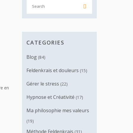
Search

for:
CATEGORIES
Blog
(84)
Feldenkrais et douleurs
(15)
Gérer le stress
(22)
re en
Hypnose et Créativité
(17)
Ma philosophie mes valeurs
(19)
Méthode Feldenkrais
(31)