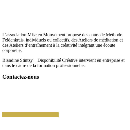
L’
association
Mise
en
Mouvement
propose des cours de Méthode
Feldenkrais, individuels ou collectifs, des Ateliers de méditation et
des Ateliers d’entraînement à la créativité intégrant une écoute
corporelle.
Blandine Stintzy – Disponibilité Créative intervient en entreprise et
dans le cadre de la formation professionnelle.
Contactez-nous
06 82 59 03 00
blandine.stintzy@disponibilite-creative.fr
7 allée des Vergers 75012 PARIS (Siège Social)
PRENDRE RENDEZ-VOUS