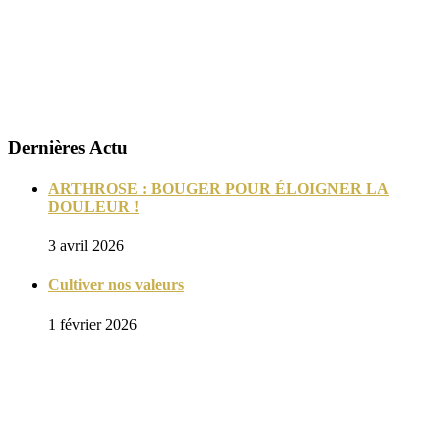
La certification qualité a été délivrée
au titre des catégories d’actions suivantes :
ACTION DE FORMATION
Dernières Actu
ARTHROSE : BOUGER POUR ÉLOIGNER LA
DOULEUR !
3 avril 2026
Cultiver nos valeurs
1 février 2026