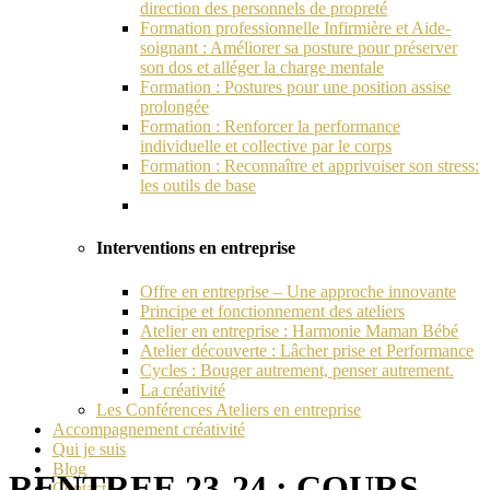
direction des personnels de propreté
Formation professionnelle Infirmière et Aide-
soignant : Améliorer sa posture pour préserver
son dos et alléger la charge mentale
Formation : Postures pour une position assise
prolongée
Formation : Renforcer la performance
individuelle et collective par le corps
Formation : Reconnaître et apprivoiser son stress:
les outils de base
Interventions en entreprise
Offre en entreprise – Une approche innovante
Principe et fonctionnement des ateliers
Atelier en entreprise : Harmonie Maman Bébé
Atelier découverte : Lâcher prise et Performance
Cycles : Bouger autrement, penser autrement.
La créativité
Les Conférences Ateliers en entreprise
Accompagnement créativité
Qui je suis
Blog
RENTREE 23-24 : COURS
Contact