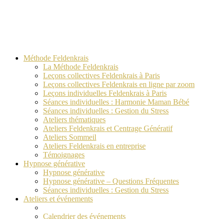
Méthode Feldenkrais
La Méthode Feldenkrais
Leçons collectives Feldenkrais à Paris
Leçons collectives Feldenkrais en ligne par zoom
Leçons individuelles Feldenkrais à Paris
Séances individuelles : Harmonie Maman Bébé
Séances individuelles : Gestion du Stress
Ateliers thématiques
Ateliers Feldenkrais et Centrage Génératif
Ateliers Sommeil
Ateliers Feldenkrais en entreprise
Témoignages
Hypnose générative
Hypnose générative
Hypnose générative – Questions Fréquentes
Séances individuelles : Gestion du Stress
Ateliers et événements
Calendrier des événements