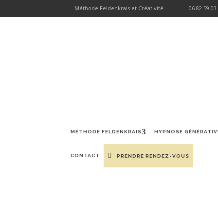
Méthode Feldenkrais et Créativité
06 82 59 03
MÉTHODE FELDENKRAIS
HYPNOSE GÉNÉRATIVE
ATELIE
MÉTHODE FELDENKRAIS
HYPNOSE GÉNÉRATIV
CONTACT
PRENDRE RENDEZ-VOUS
LEÇONS C