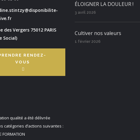
ÉLOIGNER LA DOULEUR !
ine.stintzy@disponibilite-
3 avril 2026
ive.fr
ée des Vergers 75012 PARIS
Cultiver nos valeurs
e Social)
1 février 2026
PRENDRE RENDEZ-
VOUS
cation qualité a été délivrée
es catégories d’actions suivantes :
E FORMATION