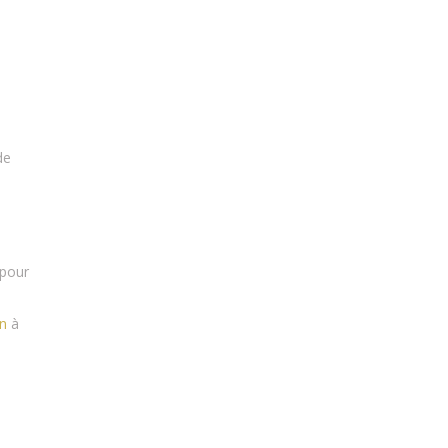
de
 pour
an
à