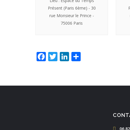
Lieu : Espace du Temps
Présent (Paris 6ème) - 30
rue Monsieur le Prince -
75006 Paris
Facebook
Twitter
LinkedIn
Partager
CONT
06 82