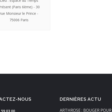
Lieu : Espace du Temps
Présent (Paris 6ème) - 30
rue Monsieur le Prince -
75006 Paris
ACTEZ-NOUS
DERNIÈRES ACTU
ARTHROSE : BOUGER POUR
 59 03 00