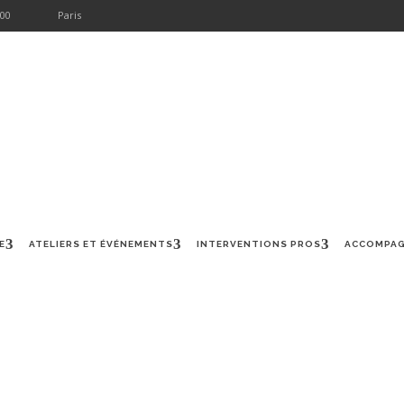
 00
Paris
RS ET ÉVÉNEMENTS
INTERVENTIONS PROS
ACCOMPAGNEMENT CRÉA
E
ATELIERS ET ÉVÉNEMENTS
INTERVENTIONS PROS
ACCOMPAG
OLLECTIVES FELDENKRAI