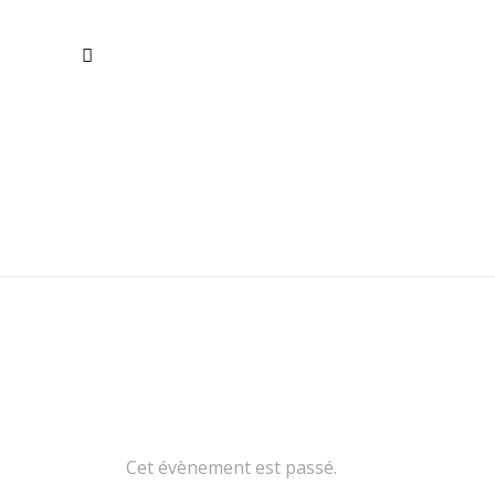
ATELIER
FELDENKRAIS ET
MÉDITATION-
CENTRAGE
GÉNÉRATIF :
FAIRE RÉSONNER
L’INTENTION,
APPRIVOISER
LES OBSTACLES
Cet évènement est passé.