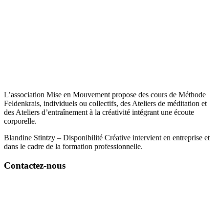
L’
association
Mise
en
Mouvement
propose des cours de Méthode
Feldenkrais, individuels ou collectifs, des Ateliers de méditation et
des Ateliers d’entraînement à la créativité intégrant une écoute
corporelle.
Blandine Stintzy – Disponibilité Créative intervient en entreprise et
dans le cadre de la formation professionnelle.
Contactez-nous
06 82 59 03 00
blandine.stintzy@disponibilite-creative.fr
7 allée des Vergers 75012 PARIS (Siège Social)