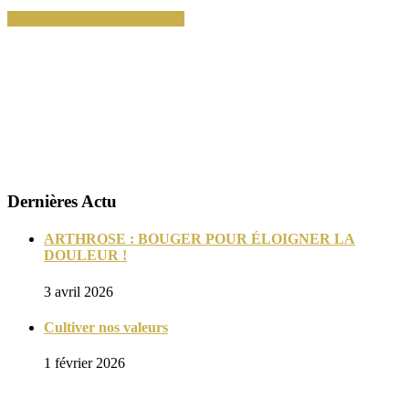
PRENDRE RENDEZ-VOUS
La certification qualité a été délivrée
au titre des catégories d’actions suivantes :
ACTION DE FORMATION
Dernières Actu
ARTHROSE : BOUGER POUR ÉLOIGNER LA
DOULEUR !
3 avril 2026
Cultiver nos valeurs
1 février 2026