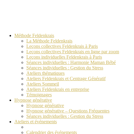
Méthode Feldenkrais
La Méthode Feldenkrais
Leçons collectives Feldenkrais à Paris
Leçons collectives Feldenkrais en ligne par zoom
Leçons individuelles Feldenkrais à Paris
Séances individuelles : Harmonie Maman Bébé
Séances individuelles : Gestion du Stress
Ateliers thématiques
Ateliers Feldenkrais et Centrage Génératif
Ateliers Sommeil
Ateliers Feldenkrais en entreprise
Témoignages
Hypnose générative
Hypnose générative
Hypnose générative – Questions Fréquentes
Séances individuelles : Gestion du Stress
Ateliers et événements
Calendrier des événements