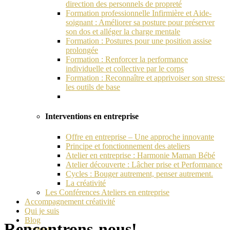
direction des personnels de propreté
Formation professionnelle Infirmière et Aide-
soignant : Améliorer sa posture pour préserver
son dos et alléger la charge mentale
Formation : Postures pour une position assise
prolongée
Formation : Renforcer la performance
individuelle et collective par le corps
Formation : Reconnaître et apprivoiser son stress:
les outils de base
Interventions en entreprise
Offre en entreprise – Une approche innovante
Principe et fonctionnement des ateliers
Atelier en entreprise : Harmonie Maman Bébé
Atelier découverte : Lâcher prise et Performance
Cycles : Bouger autrement, penser autrement.
La créativité
Les Conférences Ateliers en entreprise
Accompagnement créativité
Qui je suis
Blog
Rencontrons-nous!
Contact