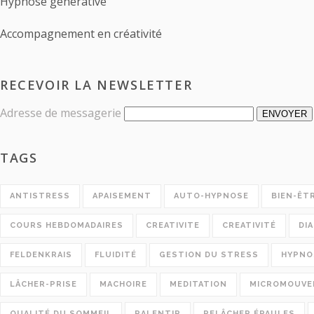
Hypnose générative
Accompagnement en créativité
RECEVOIR LA NEWSLETTER
Adresse de messagerie
ENVOYER
TAGS
ANTISTRESS
APAISEMENT
AUTO-HYPNOSE
BIEN-ÊT
COURS HEBDOMADAIRES
CREATIVITE
CREATIVITÉ
DI
FELDENKRAIS
FLUIDITÉ
GESTION DU STRESS
HYPNO
LÂCHER-PRISE
MACHOIRE
MEDITATION
MICROMOUVE
QUALITÉ DU SOMMEIL
RALENTIR
RELÂCHER ÉPAULES