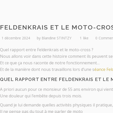
FELDENKRAIS ET LE MOTO-CROS
1 décembre 2024
by
Blandine STINTZY
1
like
0
Commen
Quel rapport entre Feldenkrais et le moto-cross ?
Nous allons voir dans cette histoire comment ils peuvent se r
Et ce que ça nous raconte de notre fonctionnement…
Et de la manière dont nous travaillons lors d’une s
éance Feld
QUEL RAPPORT ENTRE FELDENKRAIS ET LE
A priori aucun pour ce monsieur de 55 ans environ qui vien
Une douleur qui l’embête depuis trois mois.
Quand je lui demande quelles activités physiques il pratique,
Il ne pense pas du tout à me parler de moto