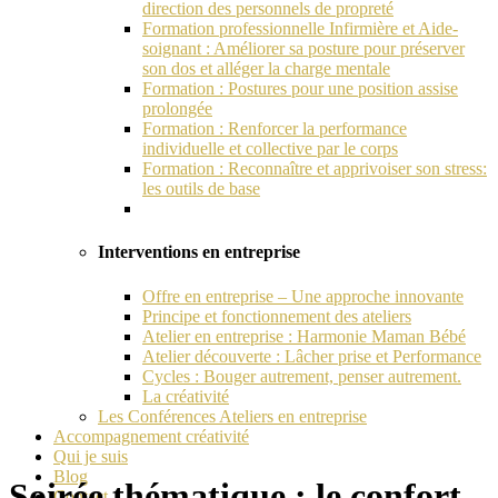
direction des personnels de propreté
Formation professionnelle Infirmière et Aide-
soignant : Améliorer sa posture pour préserver
son dos et alléger la charge mentale
Formation : Postures pour une position assise
prolongée
Formation : Renforcer la performance
individuelle et collective par le corps
Formation : Reconnaître et apprivoiser son stress:
les outils de base
Interventions en entreprise
Offre en entreprise – Une approche innovante
Principe et fonctionnement des ateliers
Atelier en entreprise : Harmonie Maman Bébé
Atelier découverte : Lâcher prise et Performance
Cycles : Bouger autrement, penser autrement.
La créativité
Les Conférences Ateliers en entreprise
Accompagnement créativité
Qui je suis
Blog
Soirée thématique : le confort
Contact