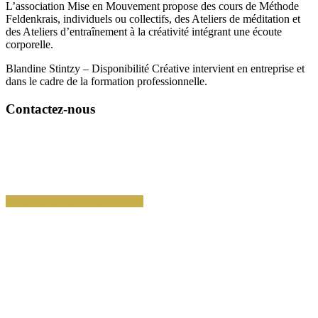
L’
association
Mise
en
Mouvement
propose des cours de Méthode
Feldenkrais, individuels ou collectifs, des Ateliers de méditation et
des Ateliers d’entraînement à la créativité intégrant une écoute
corporelle.
Blandine Stintzy – Disponibilité Créative intervient en entreprise et
dans le cadre de la formation professionnelle.
Contactez-nous
06 82 59 03 00
blandine.stintzy@disponibilite-creative.fr
7 allée des Vergers 75012 PARIS (Siège Social)
PRENDRE RENDEZ-VOUS
La certification qualité a été délivrée
au titre des catégories d’actions suivantes :
ACTION DE FORMATION