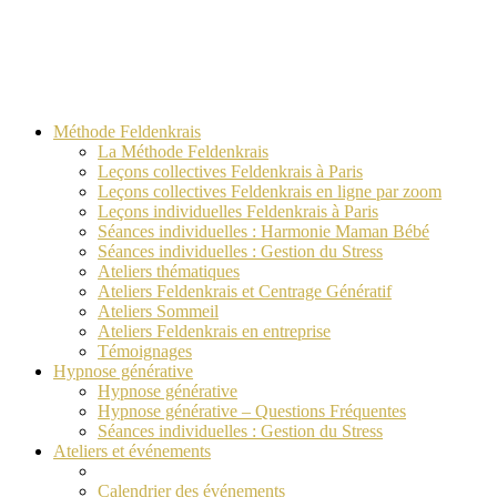
Méthode Feldenkrais
La Méthode Feldenkrais
Leçons collectives Feldenkrais à Paris
Leçons collectives Feldenkrais en ligne par zoom
Leçons individuelles Feldenkrais à Paris
Séances individuelles : Harmonie Maman Bébé
Séances individuelles : Gestion du Stress
Ateliers thématiques
Ateliers Feldenkrais et Centrage Génératif
Ateliers Sommeil
Ateliers Feldenkrais en entreprise
Témoignages
Hypnose générative
Hypnose générative
Hypnose générative – Questions Fréquentes
Séances individuelles : Gestion du Stress
Ateliers et événements
Calendrier des événements